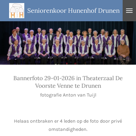
Ga
Seniorenkoor Hunenhof Drunen
direct
naar
de
hoofdinhoud
Bannerfoto 29-01-2026 in Theaterzaal De
Voorste Venne te Drunen
fotografie Anton van Tuijl
Helaas ontbraken er 4 leden op de foto door privé
omstandigheden.